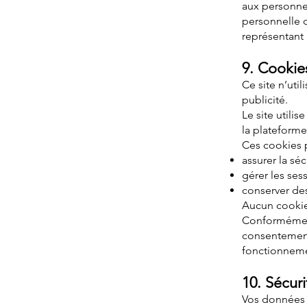
aux personne
personnelle d
représentant 
9. Cookie
Ce site n’uti
publicité.
Le site util
la plateforme
Ces cookies 
assurer la séc
gérer les sess
conserver des
Aucun cookie p
Conformément
consentement 
fonctionneme
10. Sécuri
Vos données 