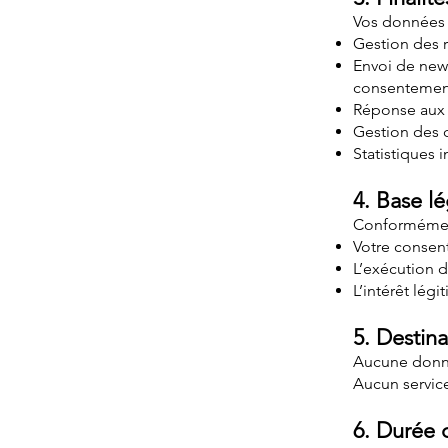
Vos données s
Gestion des r
Envoi de news
consentemen
Réponse aux 
Gestion des c
Statistiques in
4. Base l
Conformément
Votre consent
L’exécution d
L’intérêt lég
5. Destin
Aucune donnée
Aucun service 
6. Durée 