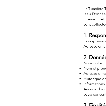
La Tisanière 
les « Données
internet. Cet
sont collecté
1. Respon
La responsab
Adresse emai
2. Donnée
Nous collecto
Nom et pré
Adresse e-ma
Historique de
Informations 
Aucune donné
votre consen
3. Finalit