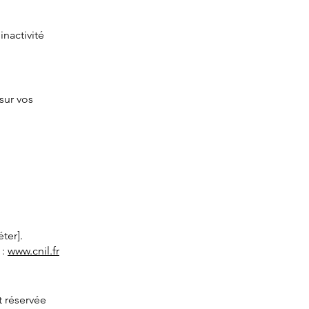
inactivité
sur vos
ter].
 :
www.cnil.fr
t réservée