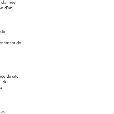
ne donnée
on d’un
 de
ionnement de
ice du site.
l du
au
aux