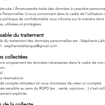
Tatouée / Âmancestrale traite des données à caractère personne
 Personnelles ») vous concernant dans le cadre de l’utilisation 
te politique de confidentialité vous informe sur la manière don
es, utilisées et protégées.
sable du traitement
le du traitement des données personnelles est : Stéphanie Laf
l :
stephanielafranque@gmail.com
s collectées
ns uniquement les données nécessaires dans le cadre de nos ac
nom
il
s réservations
de compte utilisateur (si vous choisissez de créer un compte)
e sensible au sens du RGPD (ex. : santé, opinions…) n’est col
tement explicite.
és de la collecte