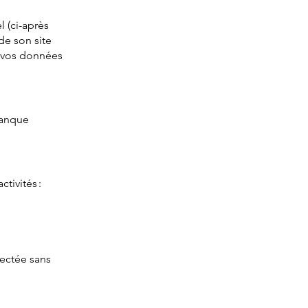
l (ci-après
de son site
t vos données
ranque
tivités :
lectée sans