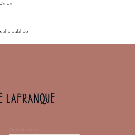
’Union
 celle publiée
Nom de famille