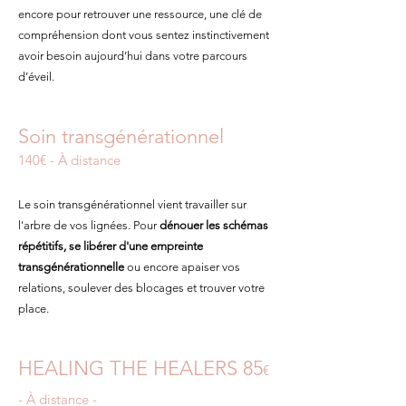
encore pour retrouver une ressource, une clé de
compréhension dont vous sentez instinctivement
avoir besoin aujourd’hui dans votre parcours
d’éveil.
Soin transgénérationnel
140€ - À distance
Le soin transgénérationnel vient travailler sur
l'arbre de vos lignées. Pour
dénouer les schémas
répétitifs, se libérer d'une empreinte
transgénérationnelle
ou encore apaiser vos
relations, soulever des blocages et trouver votre
place.
HEALING THE HEALERS 85
€
- À distance -