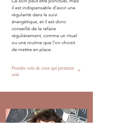
Ce soin peut être ponctuel, mais
il est indispensable d’avoir une
régularité dans le suivi
énergétique, et il est donc
conseillé de le refaire
régulièrement, comme un rituel
ou une routine que l’on choisit
de mettre en place.
Prendre soin de ceux qui prennent
soin
Le soin est réservé aux
accompagnants, il permet de
s'alléger par le nettoyage des
ME CONTACTER
énergies résiduelles et la coupure de
certains liens énergétiques qui
pourraient perdurer. Il permet
également de se régénérer et de
stabiliser son taux vibratoire afin de