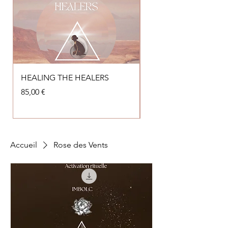
HEALING THE HEALERS
Soin Karmique
Prix
Prix
85,00 €
140,00 €
Accueil
Rose des Vents