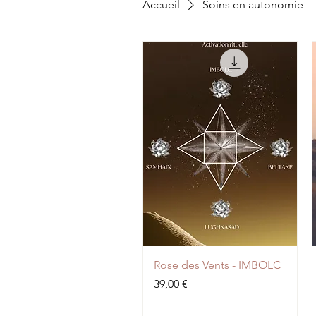
Accueil
Soins en autonomie
Rose des Vents - IMBOLC
Prix
39,00 €